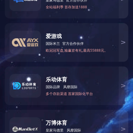
已成功上市项目
新闻动态
集团新闻
全国首单！爱游戏(ayx)体育官方网站-ayx.com 市高科技投资集团有限公司…
爱游戏(ayx)体育官方网站-ayx.com 集成电路战新产业母基金拟投子基金对…
2026.01.29
爱游戏(ayx)体育官方网站-ayx.com 市高科技投资集团有限公司11家被投企…
2026.01.14
爱游戏(ayx)体育官方网站-ayx.com 集成电路战新产业母基金拟投子基金对…
2025.11.17
爱游戏(ayx)体育官方网站-ayx.com 市高科技投资集团有限公司荣登母基金…
2025.09.05
被投企业动态 | 上榜3家！2024年度省级专…
2025.03.22
2025.01.14
爱游戏(ayx)体育官方网站-ayx.com 市高科技投资集团有限公司关于申请注…
被投企业动态 | 星海图完成Pre-A轮融资，…
2024.11.05
2024.11.05
被投企业动态 | 上榜9家！中国潜在独角兽…
2024.10.29
关于申请注册发行中期票据 征集意向承销商…
2024.09.24
爱游戏(ayx)体育官方网站-ayx.com 市高科技投资集团有限公司4家被投企业…
爱游戏(ayx)体育官方网站-ayx.com 市高科技投资集团有限公司2024年公司…
2024.09.20