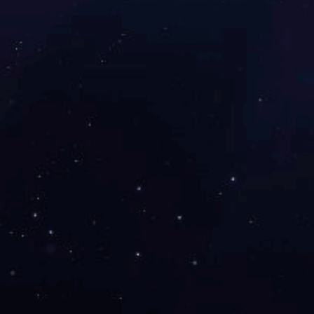
管理有限公司成立于2014年5月，目前注册资
10,000万元，是爱游戏(ayx)体育官方网站-
ayx.com 市高科…
了解详情
友情链接：
行业网站
政府职能网站
COPYRIGHT © 2016 爱游戏(ayx)体育官方网站-a