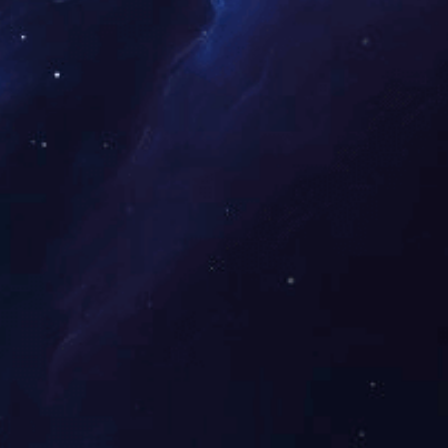
爱游戏(ayx)体
爱游戏(ayx)体育
提供更多融资支撑
资