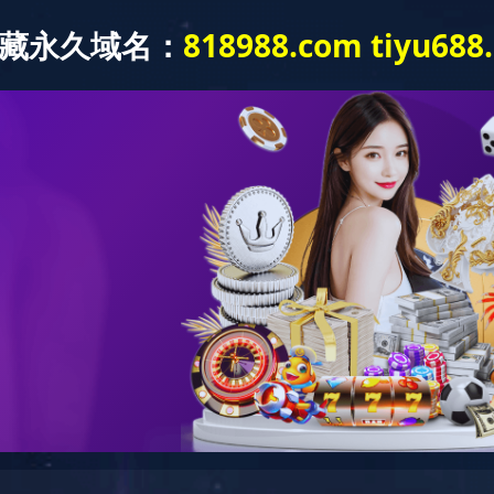
com 市高科技投资集团有限公司的企业网站！
关于我们
新闻资讯
业务平
集团有限公司成功发行“AI+具身智能”双主题科技创新债券
爱游戏(ayx)
|