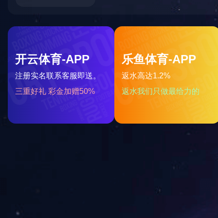
新闻动态
了解公司、政府及行业内的相
关于申请注册发行中期票据 征集意向承销商
一、项目情况 爱游戏(ayx)体育官方网站-ayx.co
市高科技投资集团有限公司（以下简称“爱游戏(ayx)
育官方网站-ayx.com 市高科技投资集团有限公司”）
立于2000…
2024.09.24