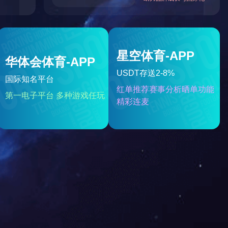
集团新闻
ayx)体育官方网站-ayx.com 市高科技投资集团有限公司…
育官方网站-ayx.com 集成电路战新产业母基金拟投子基金对…
2026.01.29
育官方网站-ayx.com 市高科技投资集团有限公司11家被投企…
2026.01.14
育官方网站-ayx.com 集成电路战新产业母基金拟投子基金对…
2025.11.17
育官方网站-ayx.com 市高科技投资集团有限公司荣登母基金…
2025.09.05
上榜3家！2024年度省级专…
2025.03.22
2025.01.14
育官方网站-ayx.com 市高科技投资集团有限公司关于申请注…
星海图完成Pre-A轮融资，…
2024.11.05
2024.11.05
上榜9家！中国潜在独角兽…
2024.10.29
中期票据 征集意向承销商…
2024.09.24