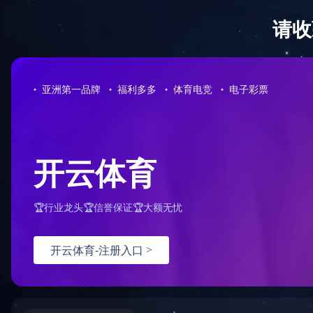
爱游戏(ayx)体育官方网站
您好，欢迎您访问爱游戏(ayx)体育官方网站-ayx.
全国首单！爱游戏(ayx)体育官方网站-ayx.com 市高科技投资