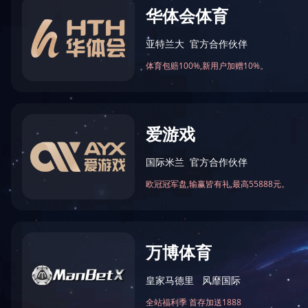
已上市项目
基金名称
已上市项目
上一页：股票代码：
下一页：股票代码：