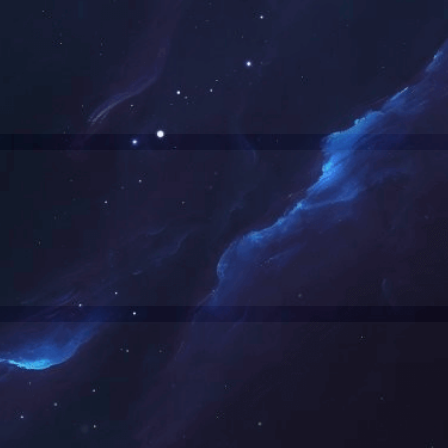
锡高投基金
为您提供最新的资讯动态
股票代码：300065 海兰信
300366 创意信息
300197 铁汉生态