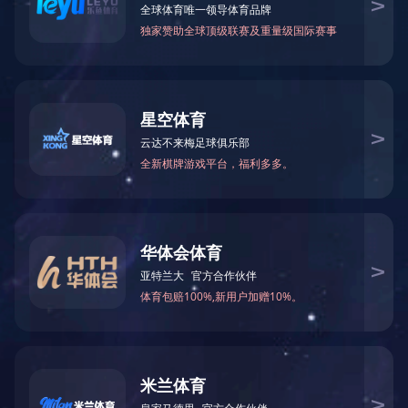
爱游戏(ayx)体育官方网站-ayx.com 市高科技投资集团有
限公司2024年公司债券成功发行
发布者：admin 发布时间：2024/9/11 8:27:08 点击：8755