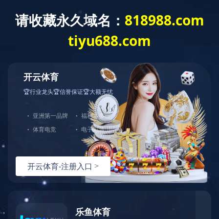
爱游戏(ayx)体育官方网站
导航
关于我们
全国首单！爱游戏(ayx)体育官方网站-ayx.com 市高科技投资集团有
新闻资讯
业务平台
限公司成功发行“AI+具身智能”双主题科技创新债券
锡高投基金
项目在线
新闻资讯
创业投资为您提供最新的资讯动态
集团新闻
当前位置：
爱游戏(ayx)体育官方网站
- 集团新闻