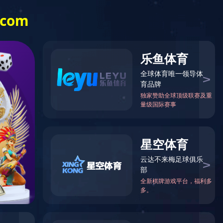
E-mail：
bying@dogpartyday.com
台
锡高投基金
项目在线
体育官方网站-ayx.com 集成电路战新产业母基金拟投子基金对外公示! >