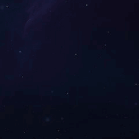
选公告》规定就上述子基金管理机构遴选结果所进行的公示，不代表爱游戏(ay
出资承诺，爱游戏(ayx)体育官方网站-ayx.com 集成电路母基金的
yx)体育官方网站-ayx.com 市高科技投资集团有限公司11家被投企业
x)体育官方网站-ayx.com 市高科技投资集团有限公司荣登母基金周刊“202
主流站点