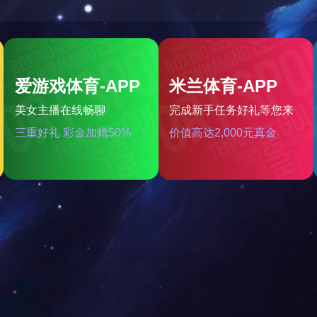
基金（有限合伙）产业子基金管理机构遴选公告》规定，经机构申报、材
25年度爱游戏(ayx)体育官方网站-ayx.com 集成电路母基金拟参股子
9月5日至2025年9月11日。
个人如对公示结果有异议，请在公示期内以书面形式提出，并列举异议理
料上加盖本单位公章；以个人名义提出的，需写明本人真实姓名、单位、
议处理客观、公平、公正、及时，凡匿名或超过公示期限提出异议的，将
 18813010450
uxi-icfund.com
游戏(ayx)体育官方网站-ayx.com 市县前西街168号
戏(ayx)体育官方网站-ayx.com 集成电路产业专项母基金拟参股子基金
基金名称
科（爱游戏(ayx)体育官方网站-ayx.com ）电子基础产业战新投资基金
伙）（暂定名）
苏省战略性新兴产业母基金江苏爱游戏(ayx)体育官方网站-ayx.com