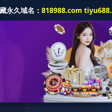
com 市高科技投资集团有限公司的企业网站！
关于我们
新闻资讯
业务平
集团有限公司成功发行“AI+具身智能”双主题科技创新债券
爱游戏(ayx)
|