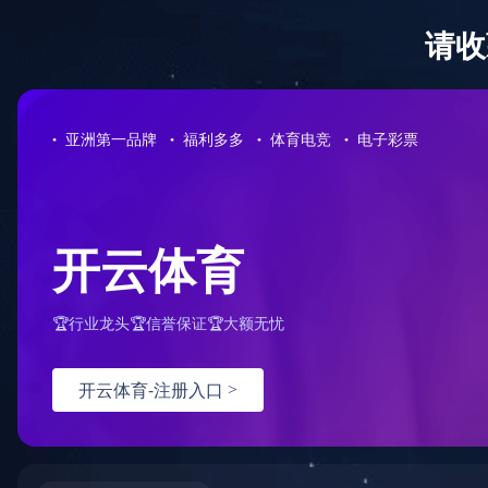
爱游戏(ayx)体育官方网站
您好，欢迎您访问爱游戏(ayx)体育官方网站-ayx.
全国首单！爱游戏(ayx)体育官方网站-ayx.com 市高科技投资