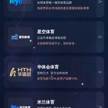
爱游戏(ayx)体育官方网站-ayx.com 集成电路战新产业母
基金拟投子基金对外公示!
发布者：admin 发布时间：2026/1/14 13:50:06 点击：2629
今日（1月14日），江苏爱游戏(ayx)体育官方网站-
ayx.com 集成电路产业专项母基金（以下简称“爱游戏(ayx)体育官方
网站-ayx.com 集成电路母基金”）拟参股子基金通过江苏省战略性
新兴产业母基金决策。拟参股子基金如下：
江阴中灜产投扶摇战新股权投资合伙企业（有限合伙）：
基金总规模10亿元，注册落地爱游戏(ayx)体育官方网站-ayx.com
江阴，基金存续期限9年，主要投向集成电路相关产业链，包括集成
电路专用装备与材料、高端通用芯片研发设计、硅光芯片、量子芯
片、第三代半导体、高端功率半导体、EDA等领域。
根据《设区市产业专项母基金申报及运作指引》《江苏省
战略性新兴产业母基金江苏爱游戏(ayx)体育官方网站-ayx.com 集成
电路产业专项母基金（有限合伙）产业子基金管理机构遴选公告》