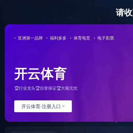
爱游戏(ayx)体育官方网站
您好，欢迎您访问爱游戏(ayx)体育官方网站-ayx.
全国首单！爱游戏(ayx)体育官方网站-ayx.com 市高科技投资