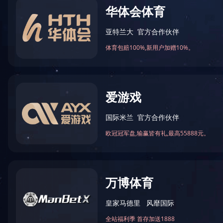
爱游戏(ay
发展历程
集团简介
发展历程
合作伙伴
集团荣誉