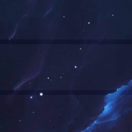
关于锡高投
x)体育官方网站-ayx.com 市规模较大的以政府资金为主导的高科