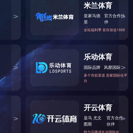
技创业投资公司
当前位置：
爱游戏(ayx)体育官方网站
- 关于锡高投