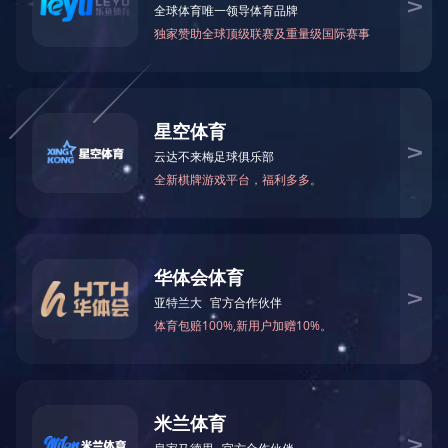
全国首单！爱游戏(ayx)体育官方网站-ayx.com 市高科技投资集团有限公司成功发行“AI+具身智能”双主题科技创新债券
2026-01-29
爱游戏(ayx)体育官方网站-ayx.com 集成电路战新产业母基金拟投子基金对外公示!
2026-01-14
爱游戏(ayx)体育官方网站-ayx.com 市高科技投资集团有限公司11家被投企业入选第七批国家级专精特新“小巨人”企业
2025-11-17
爱游戏(ayx)体育官方网站-ayx.com 集成电路战新产业母基金拟投子基金对外公示！
2025-09-05
爱游戏(ayx)体育官方网站-ayx.com 市高科技投资集团有限公司荣登母基金周刊“2025产业投资100强”TOP26
2025-03-22
被投企业动态 | 上榜3家！2024年度省级专精特新中小企业名单公布
2025-01-14
爱游戏(ayx)体育官方网站-ayx.com 市高科技投资集团有限公司关于申请注册发行中期票据征集意向评级机构的通知
2024-11-05
被投企业动态 | 星海图完成Pre-A轮融资，致力打造全球领先的物理世界智能体
2024-11-05
被投企业动态 | 上榜9家！中国潜在独角兽榜单公布
2024-10-29
关于申请注册发行中期票据 征集意向承销商的通知
2024-09-24
爱游戏(ayx)体育官方网站-ayx.com 市高科技投资集团有限公司4家被投企业入选2024年《财富》中国最具社会影响力的创业公司
2024-09-20
爱游戏(ayx)体育官方网站-ayx.com 市高科技投资集团有限公司2024年公司债券成功发行
2024-09-11