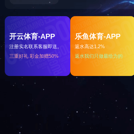
友情链接：
行业网站
政府职能网站
COPYRIGHT © 2016 爱游戏(ayx)体育官方网站-a