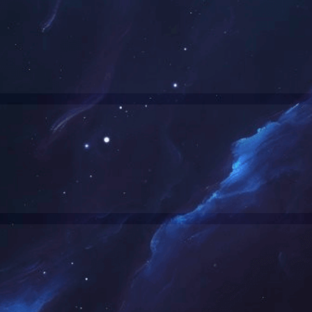
锡高投基金
为您提供最新的资讯动态
股票代码：300724 捷佳伟创
600637 百视通
000889 中嘉博创