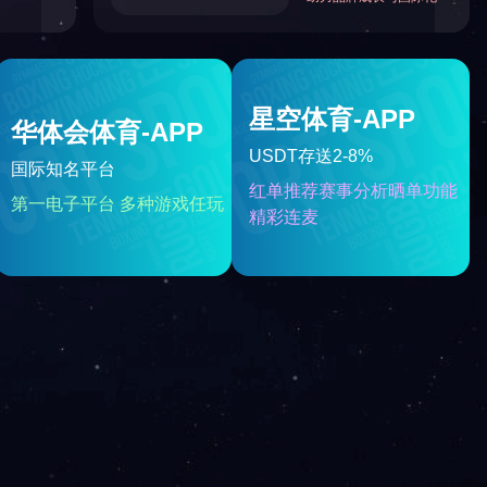
隐私政策
使用条款
在线留言
联系我们
站点导航
可不得使用、转载、摘编。
打印该页
返回顶端