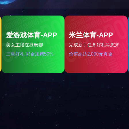
主流站点
yx.com 市高科技投资集团有限公司 dogpartyday.com 版权所有
未经许
苏公网安备 32021302000955号