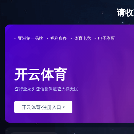
爱游戏(ayx)体育官方网站
您好，欢迎您访问爱游戏(ayx)体育官方网站-ayx.
全国首单！爱游戏(ayx)体育官方网站-ayx.com 市高科技投资