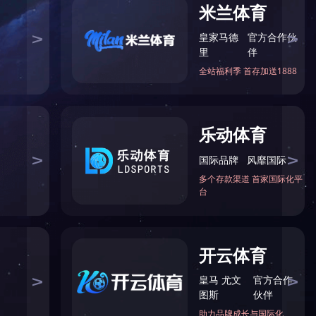
当前位置：
爱游戏(ayx)体育官方网站
- 锡高投基金
企业邮箱