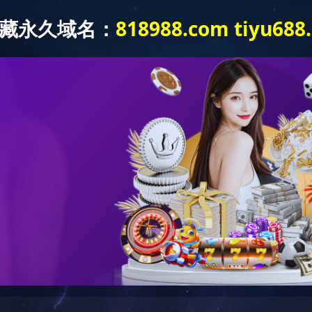
com 市高科技投资集团有限公司的企业网站！
关于我们
新闻资讯
业务平
集团有限公司成功发行“AI+具身智能”双主题科技创新债券
爱游戏(ayx)
|