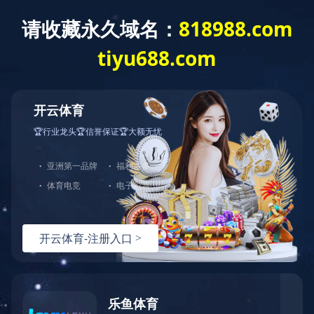
爱游戏(ayx)体育官方网站
导航
关于我们
全国首单！爱游戏(ayx)体育官方网站-ayx.com 市高科技投资集团有
新闻资讯
业务平台
限公司成功发行“AI+具身智能”双主题科技创新债券
锡高投基金
项目在线
新闻资讯
创业投资为您提供最新的资讯动态
集团新闻
当前位置：
爱游戏(ayx)体育官方网站
- 集团新闻