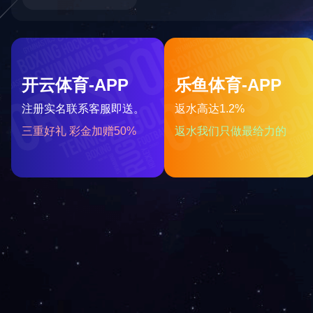
产业发展新高地
上一页：科发担保
下一页：爱游戏(a
友情链接：
行业网站
政府职能网站