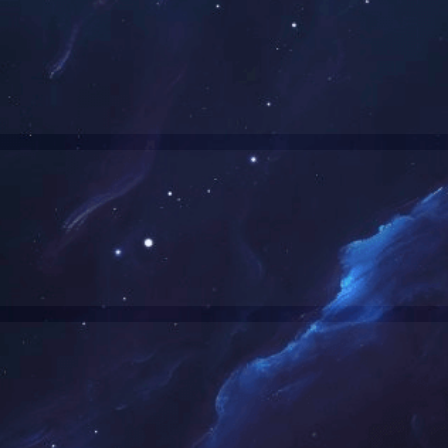
新闻资讯
创业投资为您提供最新的资讯动态
科发担保获省经信委2016年度A级监管评
发布者：admin 发布时间：2017/8/23 15:12:00 点击：1
爱游戏(ayx)体育官方网站-ayx.com 市科发投资担保有限公司从江苏省
行的全面检查和监管评价中，科发担保公司获得了2016年度A级监管评价
科发担保公司在市爱游戏(ayx)体育官方网站-ayx.com 市高科技投资
构、进一步提升资本规模、增强融资担保能力的要求，完成了阶段性增资
积极推进产品创新，探索创新反担保方式，努力开辟业务渠道，严格强化风险
6015万元，各项业务指标均创历史新高，实现同比快速增长。此次获得A
成效的肯定，科发担保公司将进一步做精做强，在爱游戏(ayx)体育官方网站