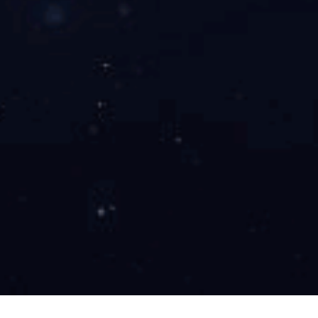
中航工业航空动力控制系统研究所(614所)工会
一汽解放汽车有限公司爱游戏(ayx)体育官方网站-ayx.com 柴油
机厂工会