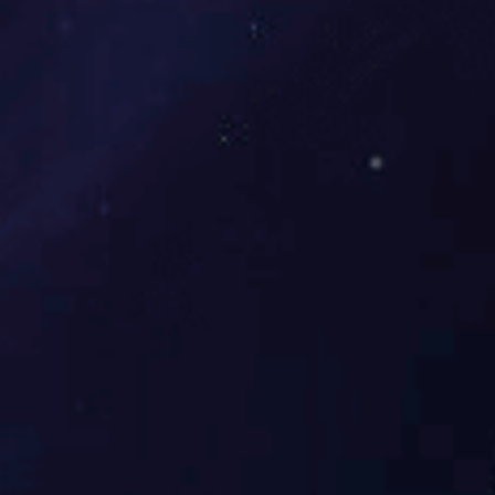
新吴区海太半导体（爱游戏(ayx)体育官方网站-ayx.com ）有限
公司工会
爱游戏(ayx)体育官方网站-ayx.com 产业发展集团有限公司工会