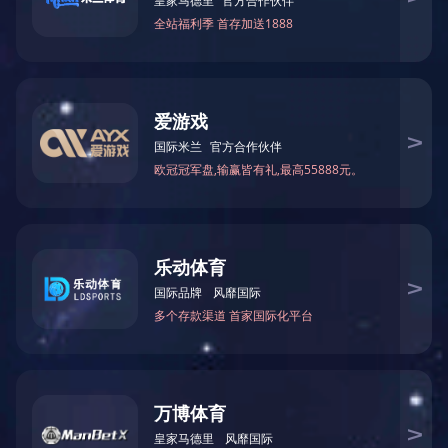
爱游戏(ayx)体育官方网站-ayx.com 各级工会纷纷组织工会干部
和广大职工观看开幕式，喜迎十九大。
各级工会
观看实况