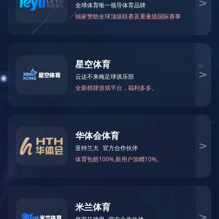
不忘初心跟党走——的这场盛会，爱游戏(ayx)体育官方
网站-ayx.com 的职工都燃了！
发布者：ccc 发布时间：2017/10/19 10:38:07 点击：16015
（10月18日）上午9时，中国共产党第十九次全国代表大会在
人民大会堂开幕。习近平总书记代表十八届中央委员会向大会作报
告。