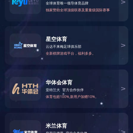
产业集团到爱游戏(ayx)体育官方网站-ayx.com 市高科技
投资集团有限公司开展年度经营情况调研
发布者：admin 发布时间：2018/12/26 15:57:38 点击：16205
12月21日，产业集团副总裁张晓耕率队来到爱游戏(ayx)体
育官方网站-ayx.com 市高科技投资集团有限公司进行年度经营情况
专题调研。爱游戏(ayx)体育官方网站-ayx.com 市高科技投资集团有
限公司领导班子成员及业务部门负责人参加了调研会。