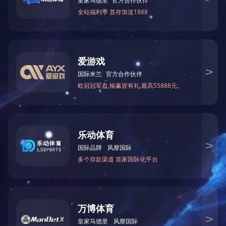
爱游戏(ayx)体育官方网站-ayx.com 市高科技投资集团有限
公司总经理郁鹏汇报了公司的基本情况、2018年经营目标完成情
况、直接投资、基金投资、担保和小贷等业务板块的运作情况以及
2019年经营目标和重点工作打算。
张晓耕副总裁在听取汇报后表示，爱游戏(ayx)体育官方网
站-ayx.com 市高科技投资集团有限公司取得的成绩令人振奋，值得
肯定。他指出，走进爱游戏(ayx)体育官方网站-ayx.com 市高科技投
资集团有限公司，就能感受到干部职工干事创业的激情，领略到员
工积极向上的精神面貌。在过去的一年里，爱游戏(ayx)体育官方网
站-ayx.com 市高科技投资集团有限公司推进了体制改革，业务拓展
上取得了新的突破，严格把控风险，实现稳步发展，较好地完成了
年度经营目标。同时，他对2019年的工作提出了要求：一是要“稳中
求进”，坚定发展信心，积极开拓创新，推动公司高质量发展；二是
要“化危为机”，直面困难，直面问题，发展中处理危机，动态中解决
危机；三是要“聚精会神”，责任心，能力第二，要激励干部职工在发