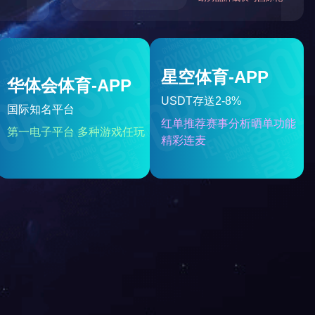
子成员及相关部门负责人相继发言，大家针
项目、已投项目、存在的困难和问题等方
气氛严肃活泼、融洽热烈。
查清症结解难题、理清思路促发展。他
制度；理顺投资模式，实现新的突破。二
，加强对中小企业的金融服务。三是提高
，建立中介库和备选库制度；强化企业宣
企业邮箱