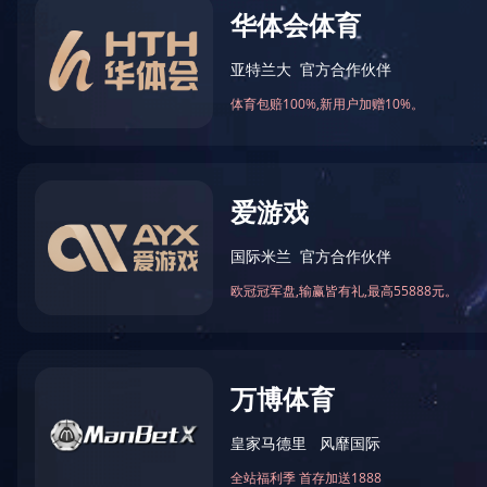
集团新闻
集团新闻
产业集
10月12日
爱游戏(ayx)体
体育官方网站-a