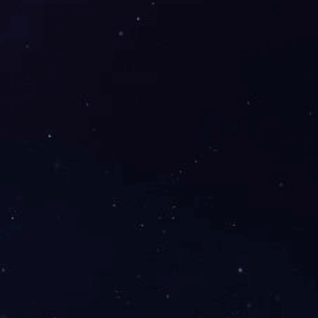
投资品牌领军企业”
隐私政策
使用条款
在线留言
联系我们
站点导航