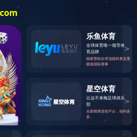
E-mail：
bying@dogpartyday.com
台
锡高投基金
项目在线
体育官方网站-ayx.com 集成电路战新产业母基金拟投子基金对外公示! >