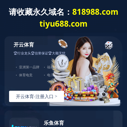
爱游戏(ayx)体育官方网站
导航
关于我们
全国首单！爱游戏(ayx)体育官方网站-ayx.com 市高科技投资集团有
新闻资讯
业务平台
限公司成功发行“AI+具身智能”双主题科技创新债券
锡高投基金
项目在线
新闻资讯
创业投资为您提供最新的资讯动态
集团新闻
当前位置：
爱游戏(ayx)体育官方网站
- 集团新闻