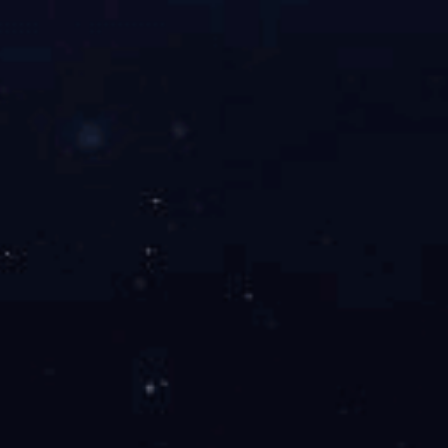
机构投资者专业服务平台，同时也是国内第一家针对母基金垂直行
业的资讯和服务平台，其每年发布的榜单是基金投资行业继清科、
投中排名后又一业界具有一定权威性、知名度与风向标意义的榜
单。榜单评选以软实力理论为基础，从价值创造、服务赋能、组织
治理、市场影响、创新驱动、社会责任六大维度对行业领先机构进
行“再判断”与“再评价”，对推动社会发展发挥示范作用的领先投资机
构进行公开表彰。
上一页：爱游戏(ayx)体育官方网站-ayx.com 市高科技投资集团有限
公司组织开展“企业估值理论与实务”专题培训
下一页：爱游戏(ayx)体育官方网站-ayx.com 市高科技投资集团有限
公司荣获中国上市公司产业发展论坛颁发的2024年度“产业发展最佳
投资机构TOP20”称号
COPYRIGHT © 2016 爱游戏(ayx)体育官方网站-ayx.com 市高科技投资集团有限公司
dogpartyday.com 版权所有