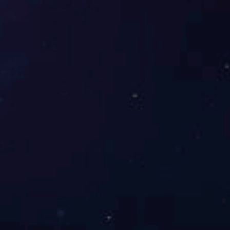
作为产业资本，爱游戏(ayx)体育官方网站-ayx.com 市高科
技投资集团有限公司依托产业集团多元化的产业体系和产业资源，
深化产融结合，在为被投企业提供战略、资本、组织、人力等全方
位支持的同时，也积累了丰富的产业导入经验，形成高质量的业务
合作和产业布局。未来，爱游戏(ayx)体育官方网站-ayx.com 市高科
技投资集团有限公司将继续紧扣服务爱游戏(ayx)体育官方网站-
ayx.com “465”现代化产业集群建设的目标，抢抓新一轮科技革命和
产业变革机遇，以产业升级和未来新兴产业布局为着力点，进一步
助力爱游戏(ayx)体育官方网站-ayx.com 培育壮大战略性新兴产业，
推进新质生产力发展。
母基金周刊（FOFWEEKLY）是国内领先的股权投资行业