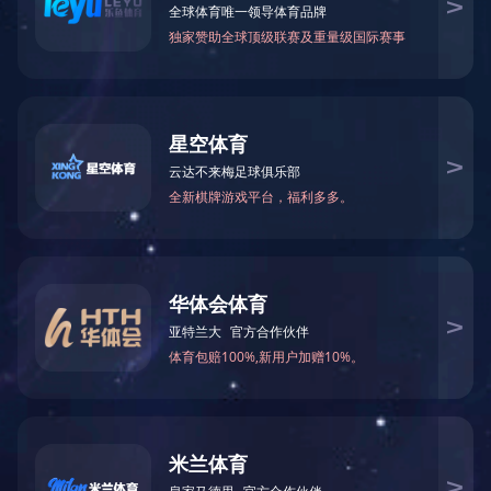
爱游戏(ayx)体育官方网站-ayx.com 市高科技投资集团有
限公司荣获2024科创先锋投资机构·产业榜Top10
发布者：admin 发布时间：2024/8/23 10:09:33 点击：9092
8月21日，“2024科创投资先锋系列榜单”重磅揭晓，爱游戏
(ayx)体育官方网站-ayx.com 市高科技投资集团有限公司荣获
「2024科创先锋投资机构·产业榜」TOP10。
科创投资先锋系列榜单是由《科创板日报》及财联社联合
发起，星矿数据和执中数据作为数据支持单位，自2024年4月24日
发起以来，历时4个月，最终评选产生7大榜单，共45位先锋投资
人，44家优质投资机构。
爱游戏(ayx)体育官方网站-ayx.com 市高科技投资集团有限
公司获评：2024科创先锋投资机构·产业榜Top10