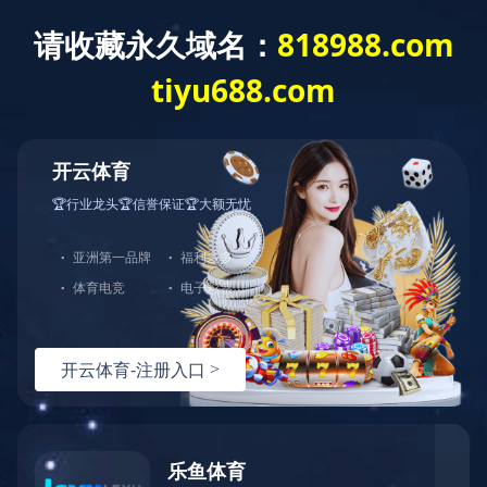
爱游戏(ayx)体育官方网站
导航
关于我们
全国首单！爱游戏(ayx)体育官方网站-ayx.com 市高科技投资集团有
新闻资讯
业务平台
限公司成功发行“AI+具身智能”双主题科技创新债券
锡高投基金
项目在线
新闻资讯
创业投资为您提供最新的资讯动态
集团新闻
当前位置：
爱游戏(ayx)体育官方网站
- 集团新闻